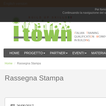
English version
Per forni
Continuando la navigazione del sit
HOME
PROGETTO
PARTNER
EVENTI
MATERIA
Home
Rassegna Stampa
Rassegna Stampa
26/05/2017