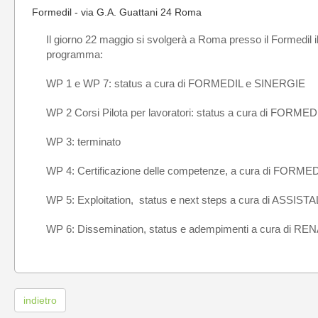
Formedil - via G.A. Guattani 24 Roma
Il giorno 22 maggio si svolgerà a Roma presso il Formedil il
programma:
WP 1 e WP 7: status a cura di FORMEDIL e SINERGIE
WP 2 Corsi Pilota per lavoratori: status a cura di FORME
WP 3: terminato
WP 4: Certificazione delle competenze, a cura di FOR
WP 5: Exploitation, status e next steps a cura di ASSIS
WP 6: Dissemination, status e adempimenti a cura di RE
indietro