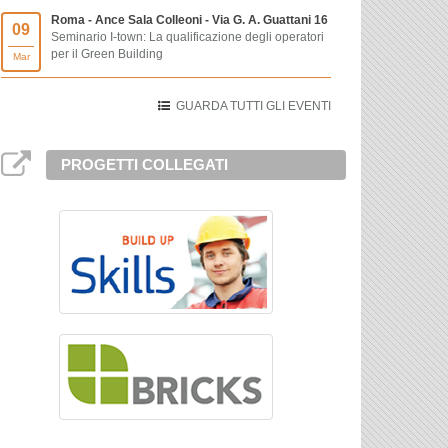
Roma - Ance Sala Colleoni - Via G. A. Guattani 16
09
Seminario I-town: La qualificazione degli operatori
per il Green Building
Mar
GUARDA TUTTI GLI EVENTI
PROGETTI COLLEGATI