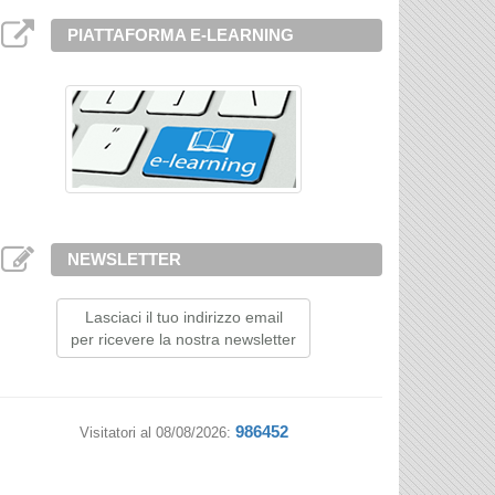
PIATTAFORMA E-LEARNING
NEWSLETTER
Lasciaci il tuo indirizzo email
per ricevere la nostra newsletter
986452
Visitatori al 08/08/2026: