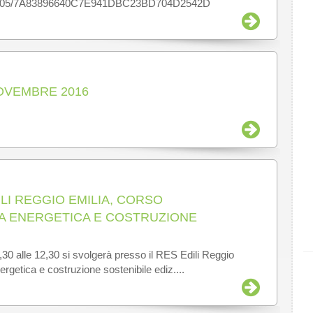
D5C705/7A83896640C7E941DBC23BD704D2542D
NOVEMBRE 2016
ILI REGGIO EMILIA, CORSO
ZA ENERGETICA E COSTRUZIONE
30 alle 12,30 si svolgerà presso il RES Edili Reggio
rgetica e costruzione sostenibile ediz....