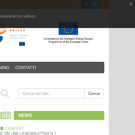
x
Login
senti al loro utilizzo.
NING
CONTATTI
NEWS
31/08/2017
E' ON LINE LA NEWSLETTER N.7