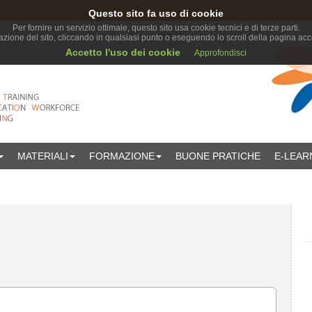
Questo sito fa uso di cookie
Per fornire un servizio ottimale, questo sito usa cookie tecnici e di terze parti.
ione del sito, cliccando in qualsiasi punto o eseguendo lo scroll della pagina accon
Accetto l'uso dei cookie
Approfondisci
MATERIALI
FORMAZIONE
BUONE PRATICHE
E-LEAR