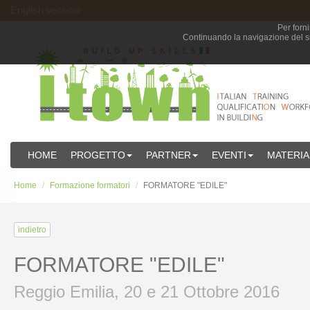
English version
Per forni
Continuando la navigazione del sit
HOME
PROGETTO
PARTNER
EVENTI
MATERIA
Home
Formazione formatori
FORMATORE "EDILE"
indietro
FORMATORE "EDILE"
Reggio Emilia, 20 e 21 Ottobre 2016