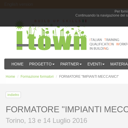
English version
Per forni
Continuando la navigazione del sit
HOME
PROGETTO
PARTNER
EVENTI
MATERIA
Home
Formazione formatori
FORMATORE "IMPIANTI MECCANICI"
indietro
FORMATORE "IMPIANTI MECC
Torino, 13 e 14 Luglio 2016